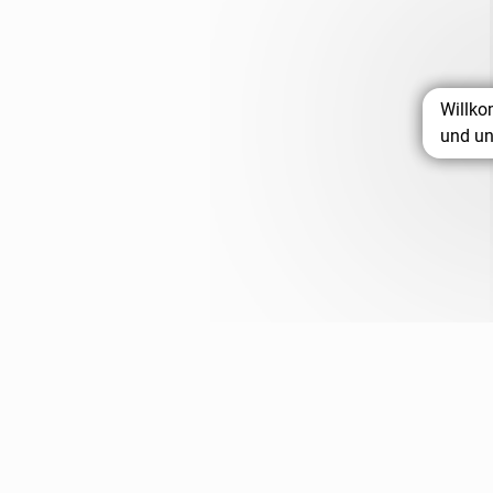
Willko
und un